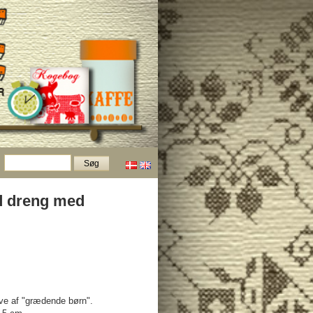
d dreng med
e af "grædende børn".