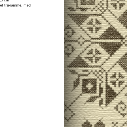
2,5 cm
let træramme, med