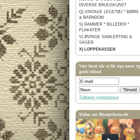
DIVERSE BRUGSKUNST
Q) VINTAGE LEGETØJ * BØRN
& BARNDOM
S) RAMMER * BILLEDER *
PLAKATER
V) ØVRIGE SAMLERTING &
SAGER
X) LOPPEKASSEN
Vær først når vi får nye varer o
gode tilbud
Tidligere nyhedsbreve
Video om MosterAnne.dk