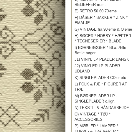
RELIEFFER m.m.
E) RETRO 50 60 70'erne
F) DÅSER * BAKKER * ZINK *
EMALJE
G) VINTAGE fra 90’erne & O’erne
H) BØGER * HOBBY * HÆFTER
* TEGNESERIER * BLADE
I) BØRNEBØGER * Bl.a. Ælle
Bælle bøger
J1) VINYL LP PLADER DANSK
J2) VINYLER LP PLADER
UDLAND
K) SINGLEPLADER CD’er etc.
L) FOLK & FÆ * FIGURER AF
TRÆ
M) BØRNEPLADER LP -
SINGLEPLADER o.lign.
N) TEKSTIL & HÅNDARBEJDE
O) VINTAGE * TØJ *
ACCESSORIES
P) MØBLER * LAMPER *
KURVE- & TRÆVARER *