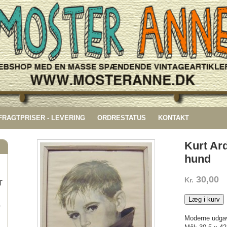
 FRAGTPRISER - LEVERING
ORDRESTATUS
KONTAKT
Kurt Ar
hund
30,00
Kr.
T
Læg i kurv
G
Moderne udgav