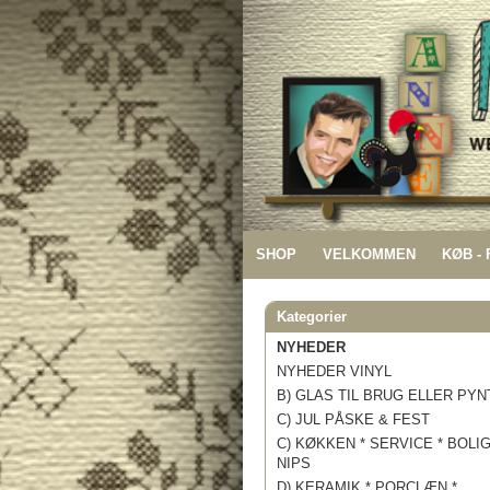
SHOP
VELKOMMEN
KØB -
Kategorier
NYHEDER
NYHEDER VINYL
B) GLAS TIL BRUG ELLER PYN
C) JUL PÅSKE & FEST
C) KØKKEN * SERVICE * BOLI
NIPS
D) KERAMIK * PORCLÆN *