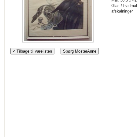
Mål: 30,5 x 4
Glas / hvidma
afskalninger.
< Tilbage til varelisten
Spørg MosterAnne