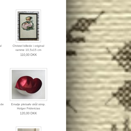
al
Christel billede i original
ramme 10,5x15 cm
110,00 DKK
nde
Emalje pletsølv skål stmp.
Holger Fridericias
120,00 DKK