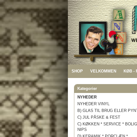
SHOP
VELKOMMEN
KØB -
Kategorier
NYHEDER
NYHEDER VINYL
B) GLAS TIL BRUG ELLER PYN
C) JUL PÅSKE & FEST
C) KØKKEN * SERVICE * BOLI
NIPS
D) KERAMIK * PORCLÆN *