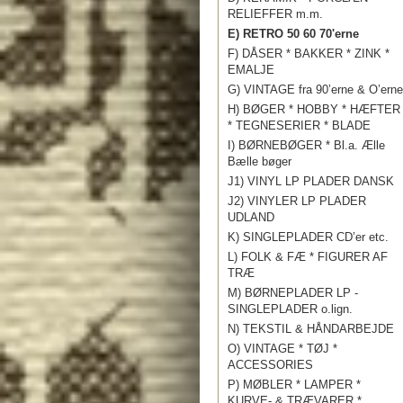
RELIEFFER m.m.
E) RETRO 50 60 70'erne
F) DÅSER * BAKKER * ZINK *
EMALJE
G) VINTAGE fra 90’erne & O’erne
H) BØGER * HOBBY * HÆFTER
* TEGNESERIER * BLADE
I) BØRNEBØGER * Bl.a. Ælle
Bælle bøger
J1) VINYL LP PLADER DANSK
J2) VINYLER LP PLADER
UDLAND
K) SINGLEPLADER CD’er etc.
L) FOLK & FÆ * FIGURER AF
TRÆ
M) BØRNEPLADER LP -
SINGLEPLADER o.lign.
N) TEKSTIL & HÅNDARBEJDE
O) VINTAGE * TØJ *
ACCESSORIES
P) MØBLER * LAMPER *
KURVE- & TRÆVARER *