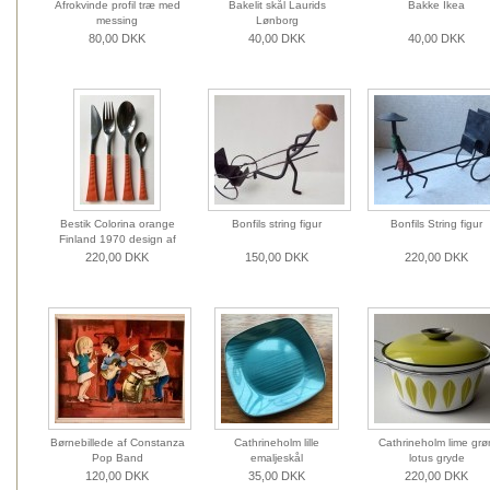
Afrokvinde profil træ med
Bakelit skål Laurids
Bakke Ikea
messing
Lønborg
80,00 DKK
40,00 DKK
40,00 DKK
Bestik Colorina orange
Bonfils string figur
Bonfils String figur
Finland 1970 design af
Nanny Still
220,00 DKK
150,00 DKK
220,00 DKK
Børnebillede af Constanza
Cathrineholm lille
Cathrineholm lime grø
Pop Band
emaljeskål
lotus gryde
120,00 DKK
35,00 DKK
220,00 DKK