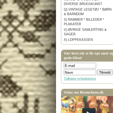
DIVERSE BRUGSKUNST
Q) VINTAGE LEGETØJ * BØRN
& BARNDOM
S) RAMMER * BILLEDER *
PLAKATER
V) ØVRIGE SAMLERTING &
SAGER
X) LOPPEKASSEN
Vær først når vi får nye varer o
gode tilbud
Tidligere nyhedsbreve
Video om MosterAnne.dk