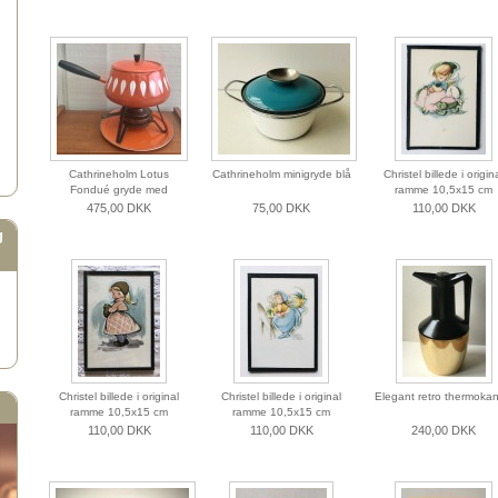
Cathrineholm Lotus
Cathrineholm minigryde blå
Christel billede i origin
Fondué gryde med
ramme 10,5x15 cm
brænder
475,00 DKK
75,00 DKK
110,00 DKK
g
Christel billede i original
Christel billede i original
Elegant retro thermoka
ramme 10,5x15 cm
ramme 10,5x15 cm
110,00 DKK
110,00 DKK
240,00 DKK