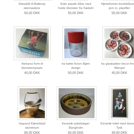
Glasskål til Ballerup
Grøn plastik dåse med
Hjerteformet bordskåner
røremaskine
hvide blomster fra Sødahl
jern m. plastflet
60,00 DKK
50,00 DKK
50,00 DKK
Ikebana form til
Ira bøtte Acton Bjørn
Ira glasbakker decor Ani
blomsteropsats
design
Wangel
40,00 DKK
50,00 DKK
45,00 DKK
Isspand Kløverblad
Keramik askebæger
Keramik relief med dans
aluminium
Bangholm
Tysk
80,00 DKK
60,00 DKK
49,00 DKK