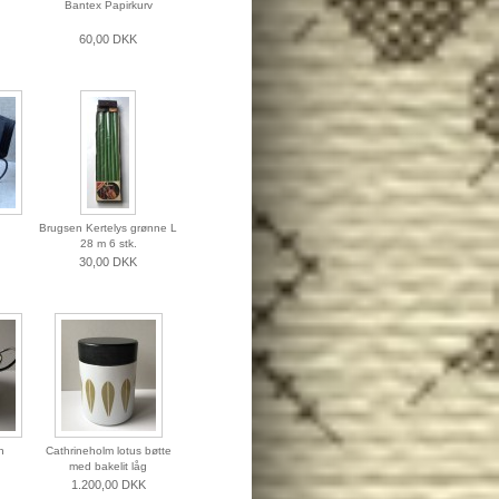
Bantex Papirkurv
60,00 DKK
Brugsen Kertelys grønne L
28 m 6 stk.
30,00 DKK
n
Cathrineholm lotus bøtte
med bakelit låg
1.200,00 DKK