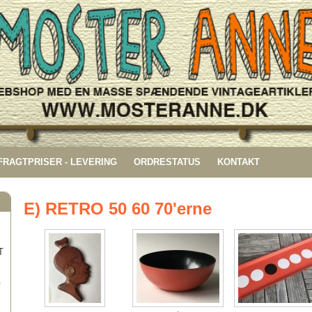
 FRAGTPRISER - LEVERING
ORDRESTATUS
KONTAKT
E) RETRO 50 60 70'erne
T
G