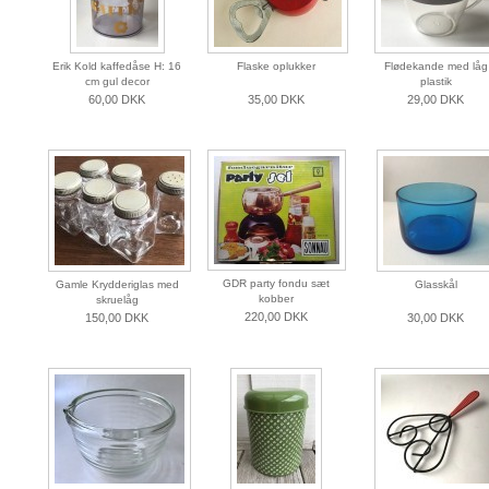
Erik Kold kaffedåse H: 16
Flaske oplukker
Flødekande med låg
cm gul decor
plastik
60,00 DKK
35,00 DKK
29,00 DKK
GDR party fondu sæt
Gamle Krydderiglas med
Glasskål
kobber
skruelåg
220,00 DKK
150,00 DKK
30,00 DKK