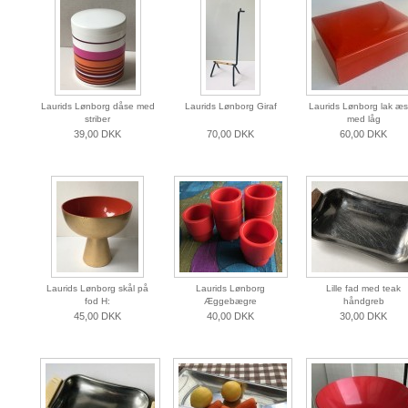
Laurids Lønborg dåse med
Laurids Lønborg Giraf
Laurids Lønborg lak æ
striber
med låg
39,00 DKK
70,00 DKK
60,00 DKK
Laurids Lønborg skål på
Laurids Lønborg
Lille fad med teak
fod H:
Æggebægre
håndgreb
45,00 DKK
40,00 DKK
30,00 DKK