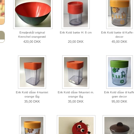
Emaljeskål original
Erik Kold bøtte H: 8 cm
Erik Kold bøtte til Kaffe 
Krenchel orangerød
decor
420,00 DKK
20,00 DKK
45,00 DKK
Erik Kold dåse 4-kantet
Erik Kold dåse firkantet m.
Erik Kold dåse til kaff
orange låg
orange låg
grøn decor
35,00 DKK
35,00 DKK
95,00 DKK