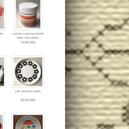
ske
Laurids Lønborg plastik
bøtte med striber
70,00 DKK
Lille melamin bakke
30,00 DKK