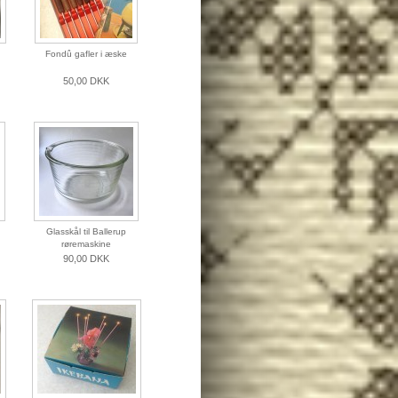
Fondû gafler i æske
50,00 DKK
Glasskål til Ballerup
røremaskine
90,00 DKK