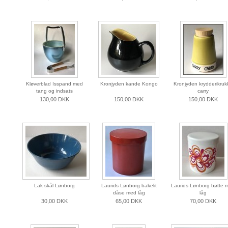
Kløverblad Isspand med
Kronjyden kande Kongo
Kronjyden krydderikruk
tang og indsats
carry
130,00 DKK
150,00 DKK
150,00 DKK
Lak skål Lønborg
Laurids Lønborg bakelit
Laurids Lønborg bøtte 
dåse med låg
låg
30,00 DKK
65,00 DKK
70,00 DKK