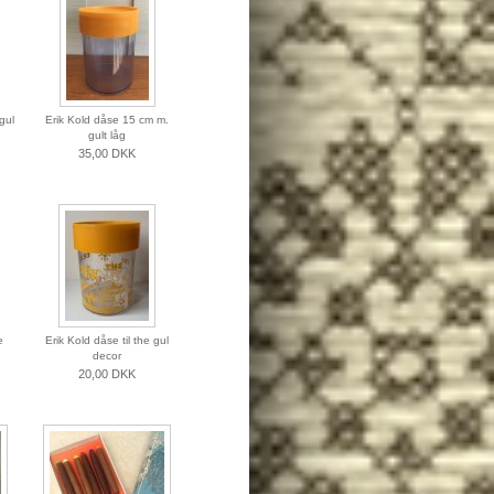
gul
Erik Kold dåse 15 cm m.
gult låg
35,00 DKK
e
Erik Kold dåse til the gul
decor
20,00 DKK