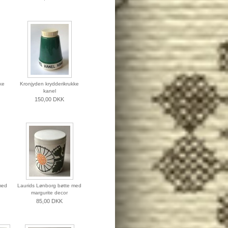
ke
Kronjyden krydderikrukke
kanel
150,00 DKK
med
Laurids Lønborg bøtte med
margurite decor
85,00 DKK