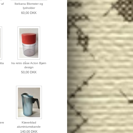
 af
Ikebana Blomster og
lysholder
60,00 DKK
tta
Ira retro dåse Acton Bjørn
design
50,00 DKK
ere
Kløverblad
aluminiumskande
140,00 DKK