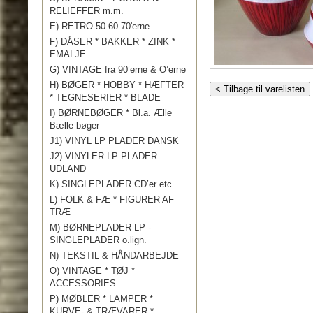
RELIEFFER m.m.
E) RETRO 50 60 70'erne
F) DÅSER * BAKKER * ZINK *
EMALJE
G) VINTAGE fra 90’erne & O’erne
H) BØGER * HOBBY * HÆFTER
< Tilbage til varelisten
* TEGNESERIER * BLADE
I) BØRNEBØGER * Bl.a. Ælle
Bælle bøger
J1) VINYL LP PLADER DANSK
J2) VINYLER LP PLADER
UDLAND
K) SINGLEPLADER CD’er etc.
L) FOLK & FÆ * FIGURER AF
TRÆ
M) BØRNEPLADER LP -
SINGLEPLADER o.lign.
N) TEKSTIL & HÅNDARBEJDE
O) VINTAGE * TØJ *
ACCESSORIES
P) MØBLER * LAMPER *
KURVE- & TRÆVARER *