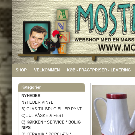
SHOP
VELKOMMEN
KØB - FRAGTPRISER - LEVERING
Kategorier
NYHEDER
NYHEDER VINYL
B) GLAS TIL BRUG ELLER PYNT
C) JUL PÅSKE & FEST
C) KØKKEN * SERVICE * BOLIG
NIPS
D) KERAMIK * PORCLÆN *