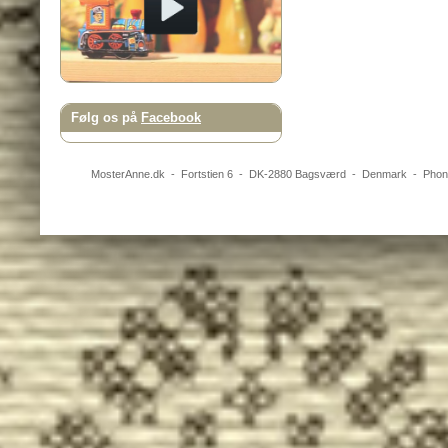
Følg os på
Facebook
MosterAnne.dk
-
Fortstien 6
- DK-
2880
Bagsværd
-
Denmark
- Pho