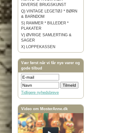
DIVERSE BRUGSKUNST
Q) VINTAGE LEGETØJ * BØRN
& BARNDOM
S) RAMMER * BILLEDER *
PLAKATER
V) ØVRIGE SAMLERTING &
SAGER
X) LOPPEKASSEN
Vær først når vi får nye varer og
gode tilbud
Tidligere nyhedsbreve
Video om MosterAnne.dk