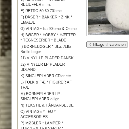
RELIEFFER m.m.
E) RETRO 50 60 70'erne
F) DÅSER * BAKKER * ZINK *
EMALJE
G) VINTAGE fra 90’erne & O’erne
H) BØGER * HOBBY * HÆFTER
* TEGNESERIER * BLADE
< Tilbage til varelisten
I) BØRNEBØGER * Bl.a. Ælle
Bælle bøger
J1) VINYL LP PLADER DANSK
J2) VINYLER LP PLADER
UDLAND
K) SINGLEPLADER CD’er etc.
L) FOLK & FÆ * FIGURER AF
TRÆ
M) BØRNEPLADER LP -
SINGLEPLADER o.lign.
N) TEKSTIL & HÅNDARBEJDE
O) VINTAGE * TØJ *
ACCESSORIES
P) MØBLER * LAMPER *
KURVE- & TRÆVARER *