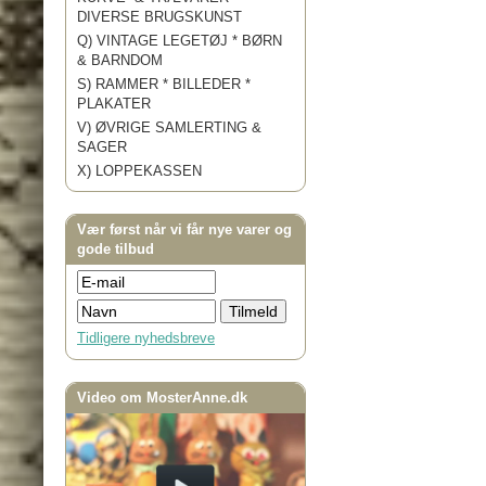
DIVERSE BRUGSKUNST
Q) VINTAGE LEGETØJ * BØRN
& BARNDOM
S) RAMMER * BILLEDER *
PLAKATER
V) ØVRIGE SAMLERTING &
SAGER
X) LOPPEKASSEN
Vær først når vi får nye varer og
gode tilbud
Tidligere nyhedsbreve
Video om MosterAnne.dk