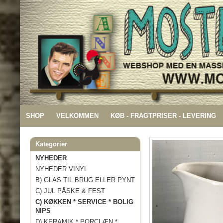
SHOP
VELKOMMEN
KØB - FRAGTPRISER - LEVERING
Kategorier
NYHEDER
NYHEDER VINYL
B) GLAS TIL BRUG ELLER PYNT
C) JUL PÅSKE & FEST
C) KØKKEN * SERVICE * BOLIG
NIPS
D) KERAMIK * PORCLÆN *