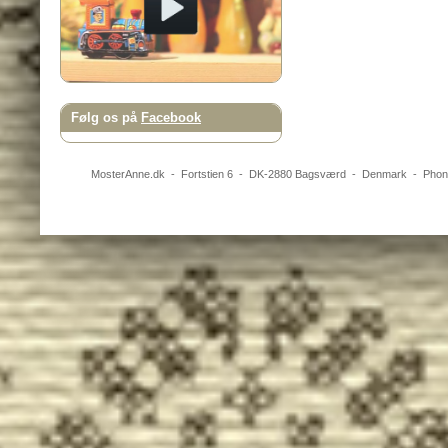
Følg os på
Facebook
MosterAnne.dk
-
Fortstien 6
- DK-
2880
Bagsværd
-
Denmark
- Pho