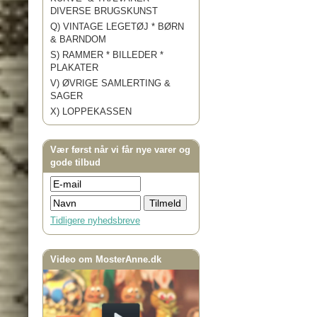
DIVERSE BRUGSKUNST
Q) VINTAGE LEGETØJ * BØRN
& BARNDOM
S) RAMMER * BILLEDER *
PLAKATER
V) ØVRIGE SAMLERTING &
SAGER
X) LOPPEKASSEN
Vær først når vi får nye varer og
gode tilbud
Tidligere nyhedsbreve
Video om MosterAnne.dk