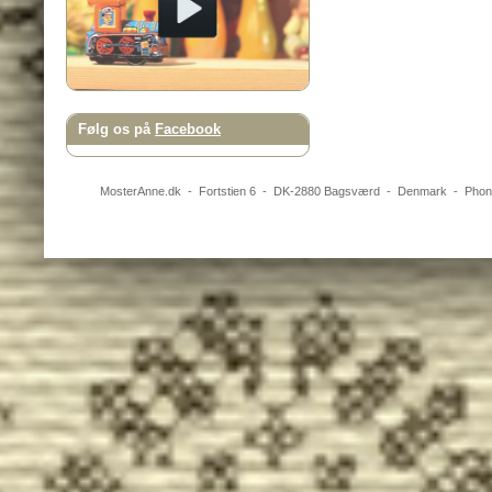
Følg os på
Facebook
MosterAnne.dk
-
Fortstien 6
- DK-
2880
Bagsværd
-
Denmark
- Pho