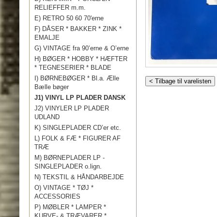
RELIEFFER m.m.
E) RETRO 50 60 70'erne
F) DÅSER * BAKKER * ZINK *
EMALJE
G) VINTAGE fra 90’erne & O’erne
H) BØGER * HOBBY * HÆFTER
* TEGNESERIER * BLADE
I) BØRNEBØGER * Bl.a. Ælle
< Tilbage til varelisten
Bælle bøger
J1) VINYL LP PLADER DANSK
J2) VINYLER LP PLADER
UDLAND
K) SINGLEPLADER CD’er etc.
L) FOLK & FÆ * FIGURER AF
TRÆ
M) BØRNEPLADER LP -
SINGLEPLADER o.lign.
N) TEKSTIL & HÅNDARBEJDE
O) VINTAGE * TØJ *
ACCESSORIES
P) MØBLER * LAMPER *
KURVE- & TRÆVARER *