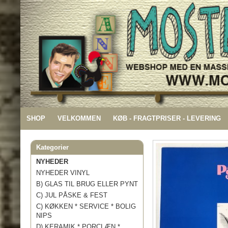
SHOP
VELKOMMEN
KØB - FRAGTPRISER - LEVERING
Kategorier
NYHEDER
NYHEDER VINYL
B) GLAS TIL BRUG ELLER PYNT
C) JUL PÅSKE & FEST
C) KØKKEN * SERVICE * BOLIG
NIPS
D) KERAMIK * PORCLÆN *