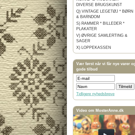
DIVERSE BRUGSKUNST
Q) VINTAGE LEGETØJ * BØRN
& BARNDOM
S) RAMMER * BILLEDER *
PLAKATER
V) ØVRIGE SAMLERTING &
SAGER
X) LOPPEKASSEN
Vær først når vi får nye varer o
gode tilbud
Tidligere nyhedsbreve
Video om MosterAnne.dk