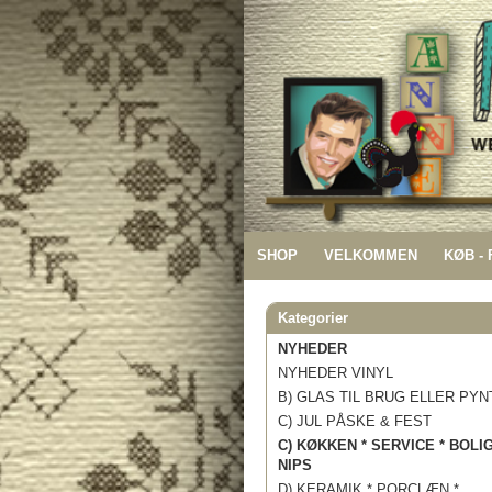
SHOP
VELKOMMEN
KØB -
Kategorier
NYHEDER
NYHEDER VINYL
B) GLAS TIL BRUG ELLER PYN
C) JUL PÅSKE & FEST
C) KØKKEN * SERVICE * BOLI
NIPS
D) KERAMIK * PORCLÆN *