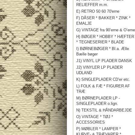
RELIEFFER m.m.
E) RETRO 50 60 70'erne
F) DÅSER * BAKKER * ZINK *
EMALJE
G) VINTAGE fra 90’erne & O’erne
H) BØGER * HOBBY * HÆFTER
* TEGNESERIER * BLADE
I) BØRNEBØGER * Bl.a. Ælle
Bælle bøger
J1) VINYL LP PLADER DANSK
J2) VINYLER LP PLADER
UDLAND
K) SINGLEPLADER CD’er etc.
L) FOLK & FÆ * FIGURER AF
TRÆ
M) BØRNEPLADER LP -
SINGLEPLADER o.lign.
N) TEKSTIL & HÅNDARBEJDE
O) VINTAGE * TØJ *
ACCESSORIES
P) MØBLER * LAMPER *
KURVE- & TRÆVARER *