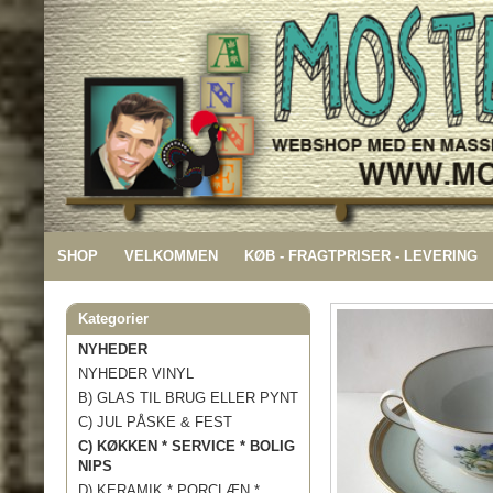
SHOP
VELKOMMEN
KØB - FRAGTPRISER - LEVERING
Kategorier
NYHEDER
NYHEDER VINYL
B) GLAS TIL BRUG ELLER PYNT
C) JUL PÅSKE & FEST
C) KØKKEN * SERVICE * BOLIG
NIPS
D) KERAMIK * PORCLÆN *