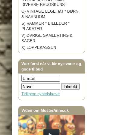
DIVERSE BRUGSKUNST
Q) VINTAGE LEGETØJ * BØRN
& BARNDOM
S) RAMMER * BILLEDER *
PLAKATER
V) ØVRIGE SAMLERTING &
SAGER
X) LOPPEKASSEN
Vær først når vi får nye varer og
gode tilbud
Tidligere nyhedsbreve
Video om MosterAnne.dk