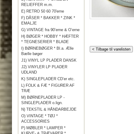
RELIEFFER m.m.
E) RETRO 50 60 70'erne
F) DÅSER * BAKKER * ZINK *
EMALJE
G) VINTAGE fra 90’erne & O’erne
H) BØGER * HOBBY * HÆFTER
* TEGNESERIER * BLADE
I) BØRNEBØGER * Bl.a. Ælle
< Tilbage til varelisten
Bælle bøger
J1) VINYL LP PLADER DANSK
J2) VINYLER LP PLADER
UDLAND
K) SINGLEPLADER CD’er etc.
L) FOLK & FÆ * FIGURER AF
TRÆ
M) BØRNEPLADER LP -
SINGLEPLADER o.lign.
N) TEKSTIL & HÅNDARBEJDE
O) VINTAGE * TØJ *
ACCESSORIES
P) MØBLER * LAMPER *
KURVE- & TRÆVARER *