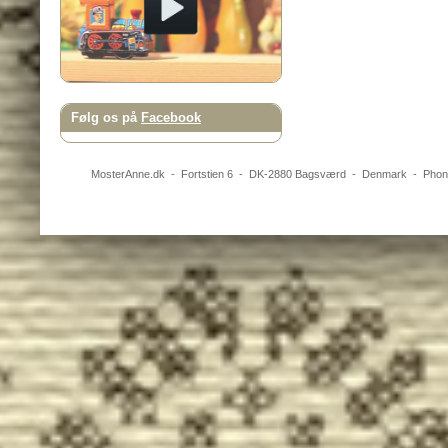
Følg os på
Facebook
MosterAnne.dk
-
Fortstien 6
- DK-
2880
Bagsværd
-
Denmark
- Pho