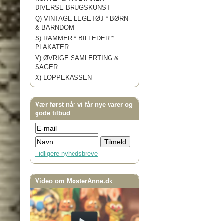
DIVERSE BRUGSKUNST
Q) VINTAGE LEGETØJ * BØRN
& BARNDOM
S) RAMMER * BILLEDER *
PLAKATER
V) ØVRIGE SAMLERTING &
SAGER
X) LOPPEKASSEN
Vær først når vi får nye varer og
gode tilbud
Tidligere nyhedsbreve
Video om MosterAnne.dk