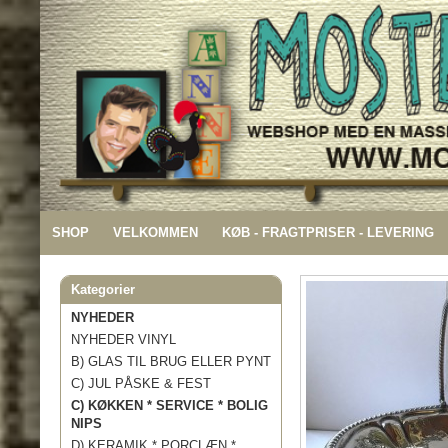
SHOP
VELKOMMEN
KØB - FRAGTPRISER - LEVERING
Kategorier
NYHEDER
NYHEDER VINYL
B) GLAS TIL BRUG ELLER PYNT
C) JUL PÅSKE & FEST
C) KØKKEN * SERVICE * BOLIG
NIPS
D) KERAMIK * PORCLÆN *