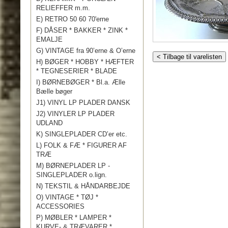
RELIEFFER m.m.
E) RETRO 50 60 70'erne
F) DÅSER * BAKKER * ZINK *
EMALJE
G) VINTAGE fra 90’erne & O’erne
< Tilbage til varelisten
H) BØGER * HOBBY * HÆFTER
* TEGNESERIER * BLADE
I) BØRNEBØGER * Bl.a. Ælle
Bælle bøger
J1) VINYL LP PLADER DANSK
J2) VINYLER LP PLADER
UDLAND
K) SINGLEPLADER CD’er etc.
L) FOLK & FÆ * FIGURER AF
TRÆ
M) BØRNEPLADER LP -
SINGLEPLADER o.lign.
N) TEKSTIL & HÅNDARBEJDE
O) VINTAGE * TØJ *
ACCESSORIES
P) MØBLER * LAMPER *
KURVE- & TRÆVARER *