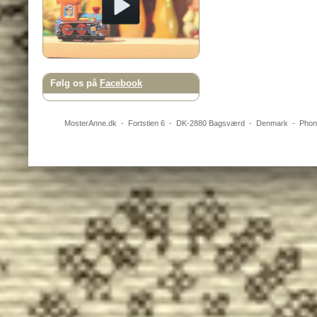
Følg os på
Facebook
MosterAnne.dk
-
Fortstien 6
- DK-
2880
Bagsværd
-
Denmark
- Pho