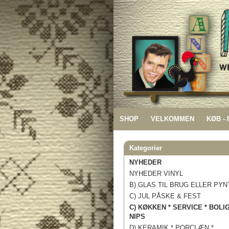
SHOP
VELKOMMEN
KØB -
Kategorier
NYHEDER
NYHEDER VINYL
B) GLAS TIL BRUG ELLER PYN
C) JUL PÅSKE & FEST
C) KØKKEN * SERVICE * BOLI
NIPS
D) KERAMIK * PORCLÆN *