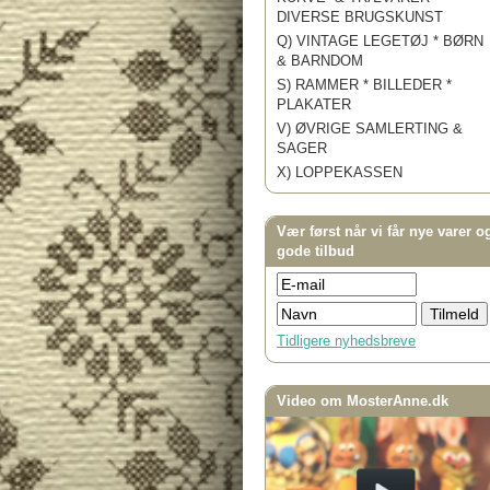
DIVERSE BRUGSKUNST
Q) VINTAGE LEGETØJ * BØRN
& BARNDOM
S) RAMMER * BILLEDER *
PLAKATER
V) ØVRIGE SAMLERTING &
SAGER
X) LOPPEKASSEN
Vær først når vi får nye varer o
gode tilbud
Tidligere nyhedsbreve
Video om MosterAnne.dk