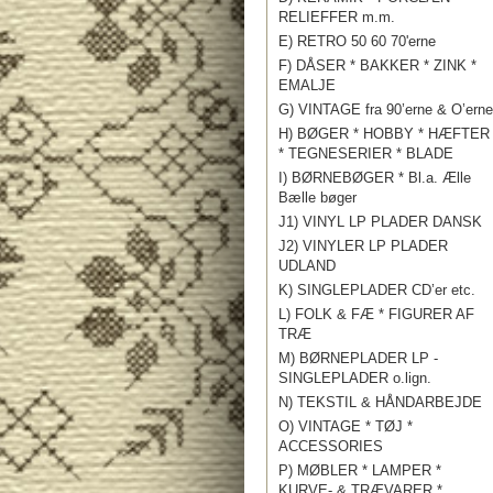
RELIEFFER m.m.
E) RETRO 50 60 70'erne
F) DÅSER * BAKKER * ZINK *
EMALJE
G) VINTAGE fra 90’erne & O’erne
H) BØGER * HOBBY * HÆFTER
* TEGNESERIER * BLADE
I) BØRNEBØGER * Bl.a. Ælle
Bælle bøger
J1) VINYL LP PLADER DANSK
J2) VINYLER LP PLADER
UDLAND
K) SINGLEPLADER CD’er etc.
L) FOLK & FÆ * FIGURER AF
TRÆ
M) BØRNEPLADER LP -
SINGLEPLADER o.lign.
N) TEKSTIL & HÅNDARBEJDE
O) VINTAGE * TØJ *
ACCESSORIES
P) MØBLER * LAMPER *
KURVE- & TRÆVARER *