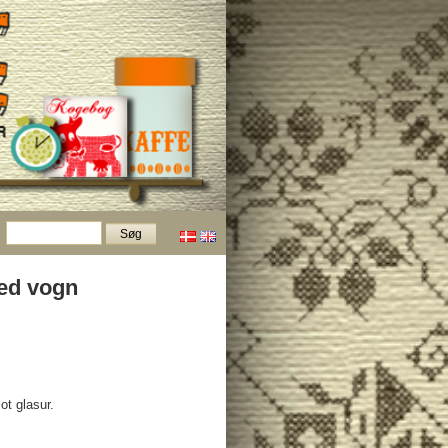
ed vogn
ot glasur.