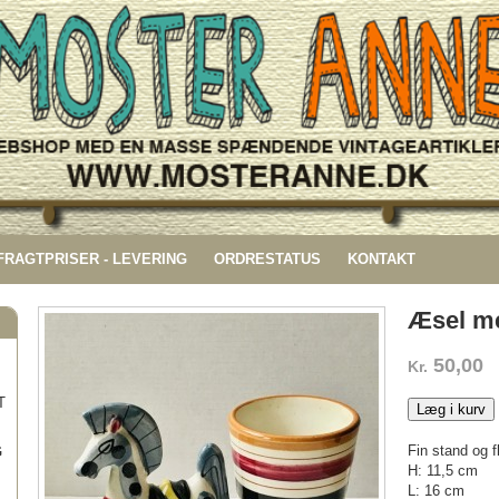
 FRAGTPRISER - LEVERING
ORDRESTATUS
KONTAKT
Æsel m
50,00
Kr.
T
Læg i kurv
Fin stand og fl
G
H: 11,5 cm
L: 16 cm