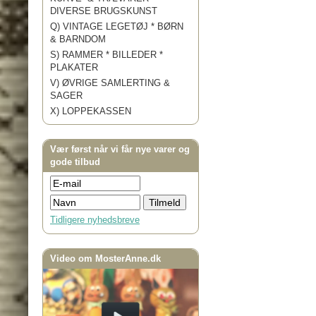
DIVERSE BRUGSKUNST
Q) VINTAGE LEGETØJ * BØRN
& BARNDOM
S) RAMMER * BILLEDER *
PLAKATER
V) ØVRIGE SAMLERTING &
SAGER
X) LOPPEKASSEN
Vær først når vi får nye varer og
gode tilbud
Tidligere nyhedsbreve
Video om MosterAnne.dk