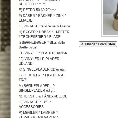
RELIEFFER m.m.
E) RETRO 50 60 70'erne
F) DÅSER * BAKKER * ZINK *
EMALJE
G) VINTAGE fra 90’erne & O’erne
H) BØGER * HOBBY * HÆFTER
* TEGNESERIER * BLADE
I) BØRNEBØGER * Bl.a. Ælle
< Tilbage til varelisten
Bælle bøger
J1) VINYL LP PLADER DANSK
J2) VINYLER LP PLADER
UDLAND
K) SINGLEPLADER CD’er etc.
L) FOLK & FÆ * FIGURER AF
TRÆ
M) BØRNEPLADER LP -
SINGLEPLADER o.lign.
N) TEKSTIL & HÅNDARBEJDE
O) VINTAGE * TØJ *
ACCESSORIES
P) MØBLER * LAMPER *
KURVE- & TRÆVARER *