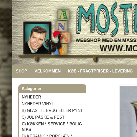
SHOP
VELKOMMEN
KØB - FRAGTPRISER - LEVERING
Kategorier
NYHEDER
NYHEDER VINYL
B) GLAS TIL BRUG ELLER PYNT
C) JUL PÅSKE & FEST
C) KØKKEN * SERVICE * BOLIG
NIPS
D) KERAMIK * PORCLÆN *