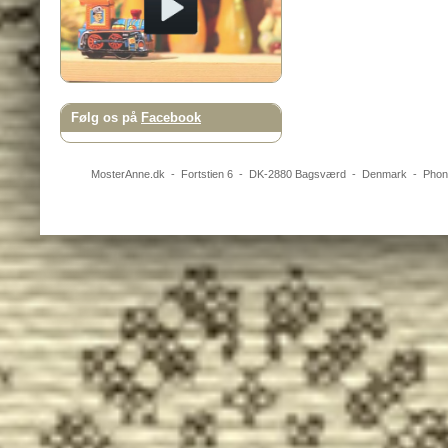
Følg os på
Facebook
MosterAnne.dk
-
Fortstien 6
- DK-
2880
Bagsværd
-
Denmark
- Pho