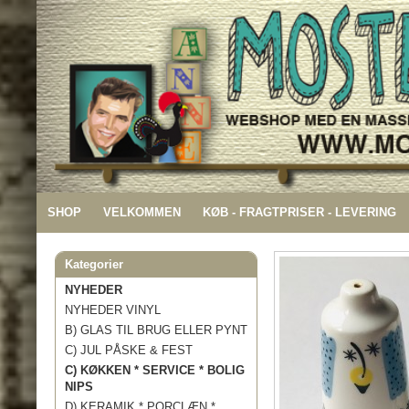
SHOP
VELKOMMEN
KØB - FRAGTPRISER - LEVERING
Kategorier
NYHEDER
NYHEDER VINYL
B) GLAS TIL BRUG ELLER PYNT
C) JUL PÅSKE & FEST
C) KØKKEN * SERVICE * BOLIG
NIPS
D) KERAMIK * PORCLÆN *