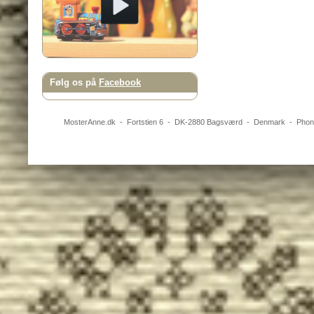
Følg os på
Facebook
MosterAnne.dk
-
Fortstien 6
- DK-
2880
Bagsværd
-
Denmark
- Pho