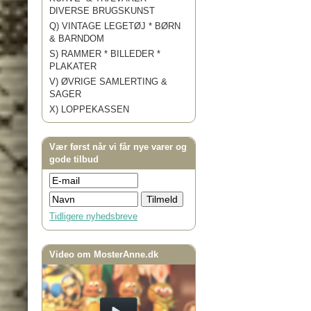
DIVERSE BRUGSKUNST
Q) VINTAGE LEGETØJ * BØRN
& BARNDOM
S) RAMMER * BILLEDER *
PLAKATER
V) ØVRIGE SAMLERTING &
SAGER
X) LOPPEKASSEN
Vær først når vi får nye varer og
gode tilbud
Tidligere nyhedsbreve
Video om MosterAnne.dk