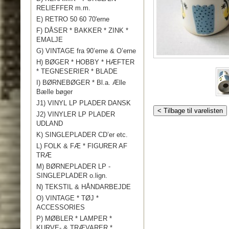
RELIEFFER m.m.
E) RETRO 50 60 70'erne
F) DÅSER * BAKKER * ZINK *
EMALJE
G) VINTAGE fra 90’erne & O’erne
H) BØGER * HOBBY * HÆFTER
* TEGNESERIER * BLADE
I) BØRNEBØGER * Bl.a. Ælle
Bælle bøger
J1) VINYL LP PLADER DANSK
< Tilbage til varelisten
J2) VINYLER LP PLADER
UDLAND
K) SINGLEPLADER CD’er etc.
L) FOLK & FÆ * FIGURER AF
TRÆ
M) BØRNEPLADER LP -
SINGLEPLADER o.lign.
N) TEKSTIL & HÅNDARBEJDE
O) VINTAGE * TØJ *
ACCESSORIES
P) MØBLER * LAMPER *
KURVE- & TRÆVARER *