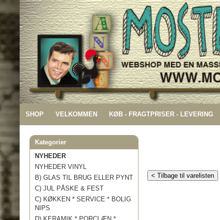
SHOP
VELKOMMEN
KØB - FRAGTPRISER - LEVERING
Kategorier
NYHEDER
NYHEDER VINYL
< Tilbage til varelisten
B) GLAS TIL BRUG ELLER PYNT
C) JUL PÅSKE & FEST
C) KØKKEN * SERVICE * BOLIG
NIPS
D) KERAMIK * PORCLÆN *