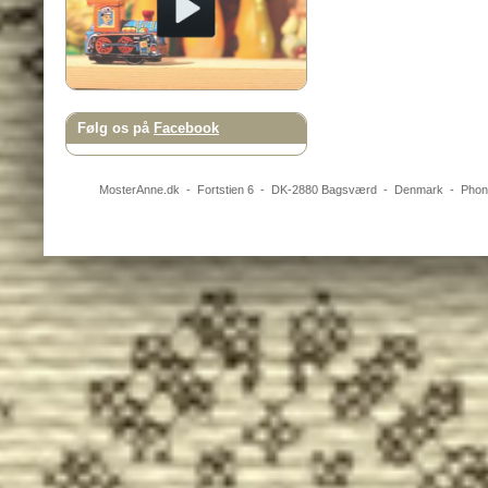
Følg os på
Facebook
MosterAnne.dk
-
Fortstien 6
- DK-
2880
Bagsværd
-
Denmark
- Pho