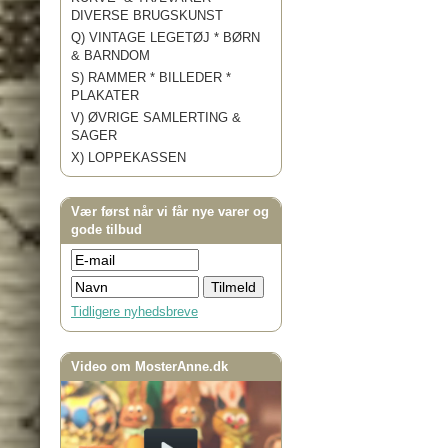
DIVERSE BRUGSKUNST
Q) VINTAGE LEGETØJ * BØRN
& BARNDOM
S) RAMMER * BILLEDER *
PLAKATER
V) ØVRIGE SAMLERTING &
SAGER
X) LOPPEKASSEN
Vær først når vi får nye varer og
gode tilbud
Tidligere nyhedsbreve
Video om MosterAnne.dk