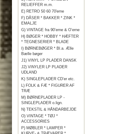
RELIEFFER m.m.
E) RETRO 50 60 70'erne
F) DÅSER * BAKKER * ZINK *
EMALJE
G) VINTAGE fra 90’erne & O’erne
H) BØGER * HOBBY * HÆFTER
* TEGNESERIER * BLADE
I) BØRNEBØGER * Bl.a. Ælle
Bælle bøger
J1) VINYL LP PLADER DANSK
J2) VINYLER LP PLADER
UDLAND
K) SINGLEPLADER CD’er etc.
L) FOLK & FÆ * FIGURER AF
TRÆ
M) BØRNEPLADER LP -
SINGLEPLADER o.lign.
N) TEKSTIL & HÅNDARBEJDE
O) VINTAGE * TØJ *
ACCESSORIES
P) MØBLER * LAMPER *
KURVE- & TRÆVARER *