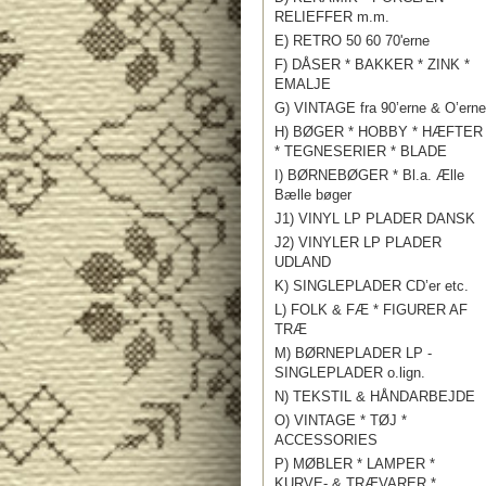
RELIEFFER m.m.
E) RETRO 50 60 70'erne
F) DÅSER * BAKKER * ZINK *
EMALJE
G) VINTAGE fra 90’erne & O’erne
H) BØGER * HOBBY * HÆFTER
* TEGNESERIER * BLADE
I) BØRNEBØGER * Bl.a. Ælle
Bælle bøger
J1) VINYL LP PLADER DANSK
J2) VINYLER LP PLADER
UDLAND
K) SINGLEPLADER CD’er etc.
L) FOLK & FÆ * FIGURER AF
TRÆ
M) BØRNEPLADER LP -
SINGLEPLADER o.lign.
N) TEKSTIL & HÅNDARBEJDE
O) VINTAGE * TØJ *
ACCESSORIES
P) MØBLER * LAMPER *
KURVE- & TRÆVARER *