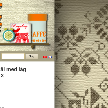
ål med låg
IX