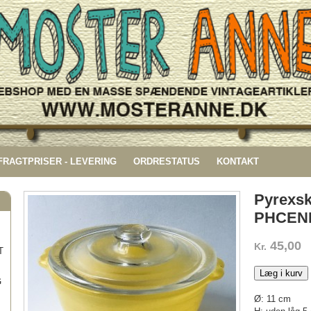
 FRAGTPRISER - LEVERING
ORDRESTATUS
KONTAKT
Pyrexsk
PHCEN
45,00
Kr.
T
Læg i kurv
G
Ø: 11 cm