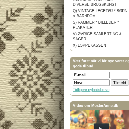
DIVERSE BRUGSKUNST
Q) VINTAGE LEGETØJ * BØRN
& BARNDOM
S) RAMMER * BILLEDER *
PLAKATER
V) ØVRIGE SAMLERTING &
SAGER
X) LOPPEKASSEN
Vær først når vi får nye varer o
gode tilbud
Tidligere nyhedsbreve
Video om MosterAnne.dk