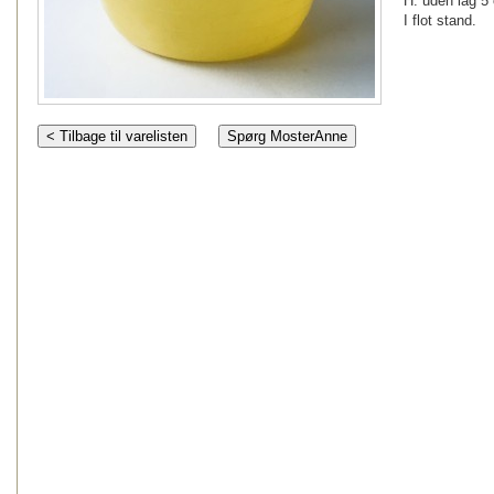
H: uden låg 5
I flot stand.
< Tilbage til varelisten
Spørg MosterAnne