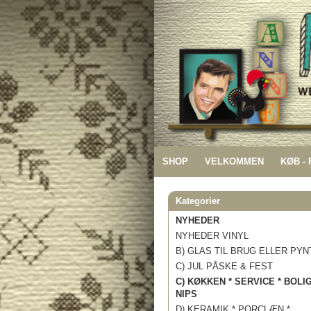
SHOP
VELKOMMEN
KØB -
Kategorier
NYHEDER
NYHEDER VINYL
B) GLAS TIL BRUG ELLER PYN
C) JUL PÅSKE & FEST
C) KØKKEN * SERVICE * BOLI
NIPS
D) KERAMIK * PORCLÆN *