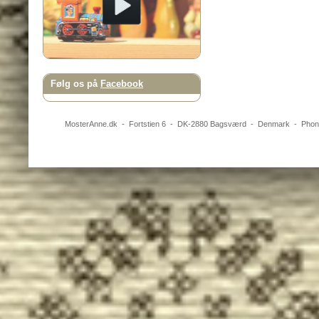
Følg os på
Facebook
MosterAnne.dk
-
Fortstien 6
- DK-
2880
Bagsværd
-
Denmark
- Pho