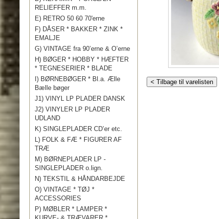
RELIEFFER m.m.
E) RETRO 50 60 70'erne
F) DÅSER * BAKKER * ZINK *
EMALJE
G) VINTAGE fra 90’erne & O’erne
H) BØGER * HOBBY * HÆFTER
* TEGNESERIER * BLADE
I) BØRNEBØGER * Bl.a. Ælle
< Tilbage til varelisten
Bælle bøger
J1) VINYL LP PLADER DANSK
J2) VINYLER LP PLADER
UDLAND
K) SINGLEPLADER CD’er etc.
L) FOLK & FÆ * FIGURER AF
TRÆ
M) BØRNEPLADER LP -
SINGLEPLADER o.lign.
N) TEKSTIL & HÅNDARBEJDE
O) VINTAGE * TØJ *
ACCESSORIES
P) MØBLER * LAMPER *
KURVE- & TRÆVARER *