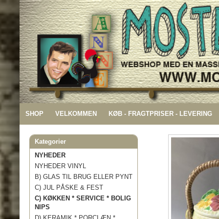
SHOP
VELKOMMEN
KØB - FRAGTPRISER - LEVERING
Kategorier
NYHEDER
NYHEDER VINYL
B) GLAS TIL BRUG ELLER PYNT
C) JUL PÅSKE & FEST
C) KØKKEN * SERVICE * BOLIG
NIPS
D) KERAMIK * PORCLÆN *