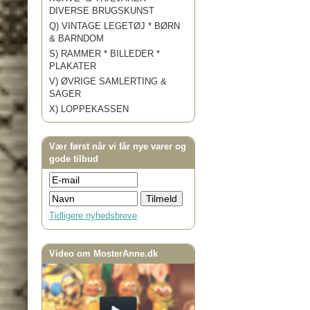
DIVERSE BRUGSKUNST
Q) VINTAGE LEGETØJ * BØRN
& BARNDOM
S) RAMMER * BILLEDER *
PLAKATER
V) ØVRIGE SAMLERTING &
SAGER
X) LOPPEKASSEN
Vær først når vi får nye varer og
gode tilbud
Tidligere nyhedsbreve
Video om MosterAnne.dk