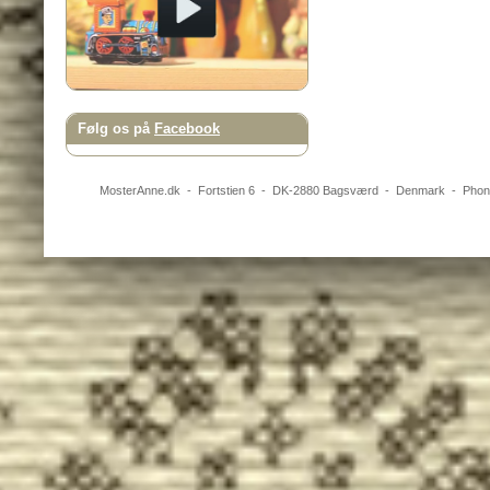
Følg os på
Facebook
MosterAnne.dk
-
Fortstien 6
- DK-
2880
Bagsværd
-
Denmark
- Pho