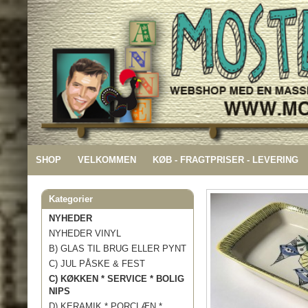
SHOP
VELKOMMEN
KØB - FRAGTPRISER - LEVERING
Kategorier
NYHEDER
NYHEDER VINYL
B) GLAS TIL BRUG ELLER PYNT
C) JUL PÅSKE & FEST
C) KØKKEN * SERVICE * BOLIG
NIPS
D) KERAMIK * PORCLÆN *