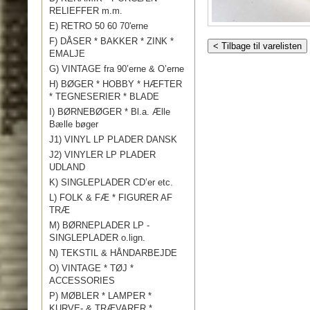
RELIEFFER m.m.
E) RETRO 50 60 70'erne
F) DÅSER * BAKKER * ZINK *
< Tilbage til varelisten
EMALJE
G) VINTAGE fra 90’erne & O’erne
H) BØGER * HOBBY * HÆFTER
* TEGNESERIER * BLADE
I) BØRNEBØGER * Bl.a. Ælle
Bælle bøger
J1) VINYL LP PLADER DANSK
J2) VINYLER LP PLADER
UDLAND
K) SINGLEPLADER CD’er etc.
L) FOLK & FÆ * FIGURER AF
TRÆ
M) BØRNEPLADER LP -
SINGLEPLADER o.lign.
N) TEKSTIL & HÅNDARBEJDE
O) VINTAGE * TØJ *
ACCESSORIES
P) MØBLER * LAMPER *
KURVE- & TRÆVARER *