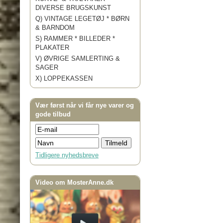
DIVERSE BRUGSKUNST
Q) VINTAGE LEGETØJ * BØRN
& BARNDOM
S) RAMMER * BILLEDER *
PLAKATER
V) ØVRIGE SAMLERTING &
SAGER
X) LOPPEKASSEN
Vær først når vi får nye varer og
gode tilbud
Tidligere nyhedsbreve
Video om MosterAnne.dk