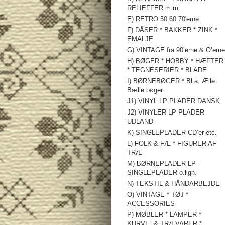
RELIEFFER m.m.
E) RETRO 50 60 70'erne
F) DÅSER * BAKKER * ZINK *
EMALJE
G) VINTAGE fra 90’erne & O’erne
H) BØGER * HOBBY * HÆFTER
* TEGNESERIER * BLADE
I) BØRNEBØGER * Bl.a. Ælle
Bælle bøger
J1) VINYL LP PLADER DANSK
J2) VINYLER LP PLADER
UDLAND
K) SINGLEPLADER CD’er etc.
L) FOLK & FÆ * FIGURER AF
TRÆ
M) BØRNEPLADER LP -
SINGLEPLADER o.lign.
N) TEKSTIL & HÅNDARBEJDE
O) VINTAGE * TØJ *
ACCESSORIES
P) MØBLER * LAMPER *
KURVE- & TRÆVARER *