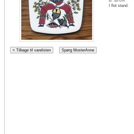
B: 10 cm
I flot stand.
< Tilbage til varelisten
Spørg MosterAnne