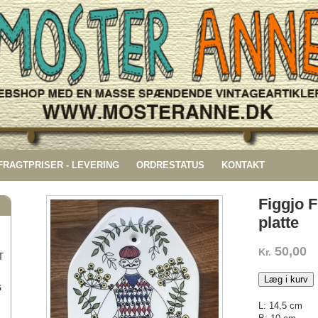
 FRAGTPRISER - LEVERING
ORDRESTATUS
KONTAKT
Figgjo F
platte
50,00
Kr.
T
Læg i kurv
G
L: 14,5 cm