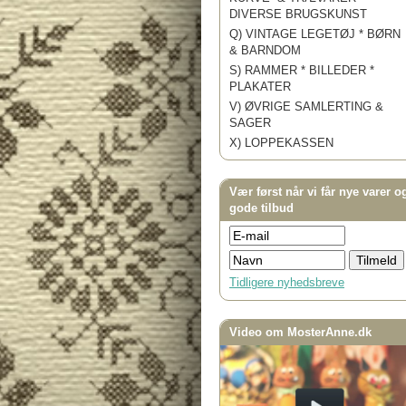
DIVERSE BRUGSKUNST
Q) VINTAGE LEGETØJ * BØRN
& BARNDOM
S) RAMMER * BILLEDER *
PLAKATER
V) ØVRIGE SAMLERTING &
SAGER
X) LOPPEKASSEN
Vær først når vi får nye varer o
gode tilbud
Tidligere nyhedsbreve
Video om MosterAnne.dk