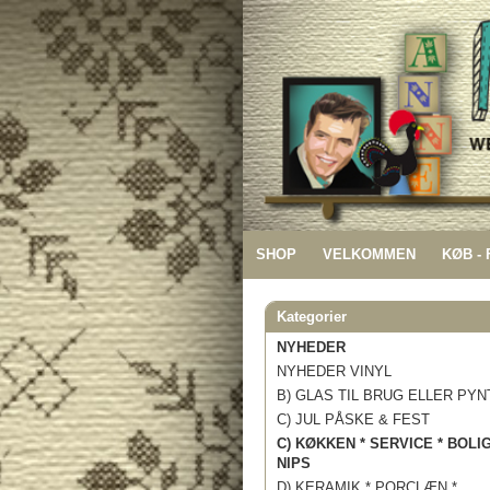
SHOP
VELKOMMEN
KØB -
Kategorier
NYHEDER
NYHEDER VINYL
B) GLAS TIL BRUG ELLER PYN
C) JUL PÅSKE & FEST
C) KØKKEN * SERVICE * BOLI
NIPS
D) KERAMIK * PORCLÆN *