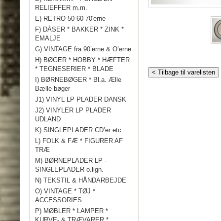
RELIEFFER m.m.
E) RETRO 50 60 70'erne
F) DÅSER * BAKKER * ZINK *
EMALJE
G) VINTAGE fra 90’erne & O’erne
H) BØGER * HOBBY * HÆFTER
* TEGNESERIER * BLADE
< Tilbage til varelisten
I) BØRNEBØGER * Bl.a. Ælle
Bælle bøger
J1) VINYL LP PLADER DANSK
J2) VINYLER LP PLADER
UDLAND
K) SINGLEPLADER CD’er etc.
L) FOLK & FÆ * FIGURER AF
TRÆ
M) BØRNEPLADER LP -
SINGLEPLADER o.lign.
N) TEKSTIL & HÅNDARBEJDE
O) VINTAGE * TØJ *
ACCESSORIES
P) MØBLER * LAMPER *
KURVE- & TRÆVARER *