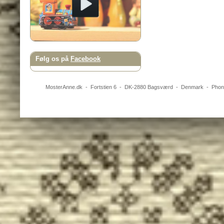
Følg os på
Facebook
MosterAnne.dk
-
Fortstien 6
- DK-
2880
Bagsværd
-
Denmark
- Pho