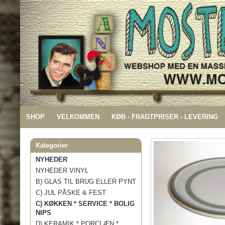
SHOP
VELKOMMEN
KØB - FRAGTPRISER - LEVERING
Kategorier
NYHEDER
NYHEDER VINYL
B) GLAS TIL BRUG ELLER PYNT
C) JUL PÅSKE & FEST
C) KØKKEN * SERVICE * BOLIG
NIPS
D) KERAMIK * PORCLÆN *