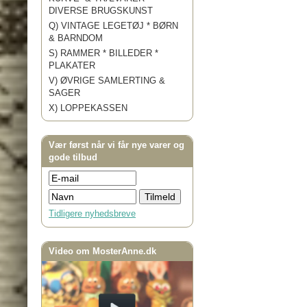
DIVERSE BRUGSKUNST
Q) VINTAGE LEGETØJ * BØRN
& BARNDOM
S) RAMMER * BILLEDER *
PLAKATER
V) ØVRIGE SAMLERTING &
SAGER
X) LOPPEKASSEN
Vær først når vi får nye varer og
gode tilbud
Tidligere nyhedsbreve
Video om MosterAnne.dk